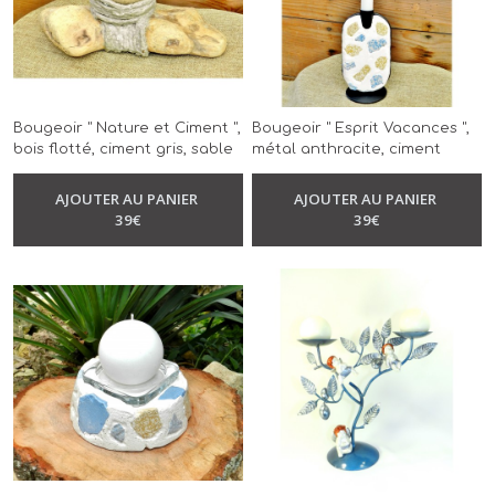
Afficher
les
résultats
Bougeoir " Nature et Ciment ",
Bougeoir " Esprit Vacances ",
bois flotté, ciment gris, sable
métal anthracite, ciment
fin, modèle unique, réalisé à
blanc, carreaux de ciment,
-
Bougeoir
la main
modèle unique, réalisé à la
AJOUTER AU PANIER
AJOUTER AU PANIER
-
Bougeoir
main
39
€
39
€