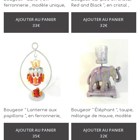
ferronnerie , modèle unique,
Red and Black ", en cristal ,
gris, blanc nacré, rouge,
modèle unique, peint à la
-
Bougeoir
-
Bougeoir
réalisé à la main
main
AJOUTER AU PANIER
AJOUTER AU PANIER
33
€
32
€
Bougeoir " Lanterne aux
Bougeoir " Éléphant ", taupe,
papillons ", en ferronnerie,
mélange de mauve, modèle
gris, rose et orange, modèle
unique, réalisé à la main
-
Bougeoir
unique, réalisé à la main
AJOUTER AU PANIER
AJOUTER AU PANIER
-
Bougeoir
35
€
32
€