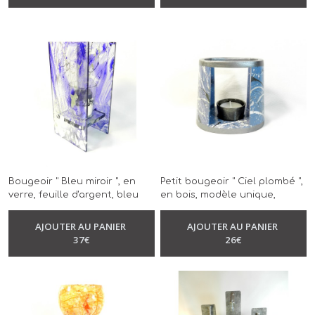
Bougeoir " Bleu miroir ", en
Petit bougeoir " Ciel plombé ",
verre, feuille d'argent, bleu
en bois, modèle unique,
électrique, modèle unique,
réalisé à la main, éclat de
-
Bougeoir
réalisé à la main
blanc, bleu plomb, gris
AJOUTER AU PANIER
AJOUTER AU PANIER
-
Bougeoir
37
€
26
€