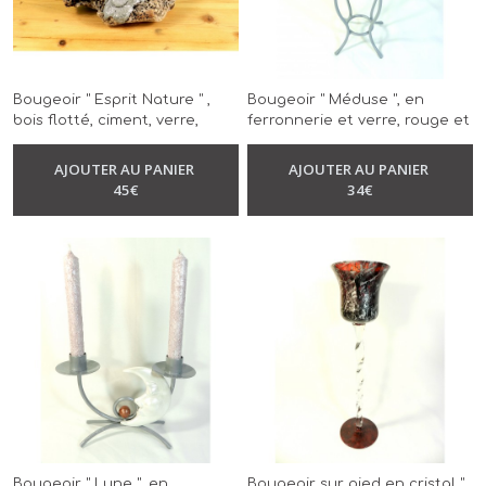
Bougeoir " Esprit Nature " ,
Bougeoir " Méduse ", en
bois flotté, ciment, verre,
ferronnerie et verre, rouge et
modèle unique, réalisé à la
gris, modèle unique, réalisé à
-
Bougeoir
-
Bougeoir
main
la main
AJOUTER AU PANIER
AJOUTER AU PANIER
45
€
34
€
Bougeoir " Lune ", en
Bougeoir sur pied en cristal "