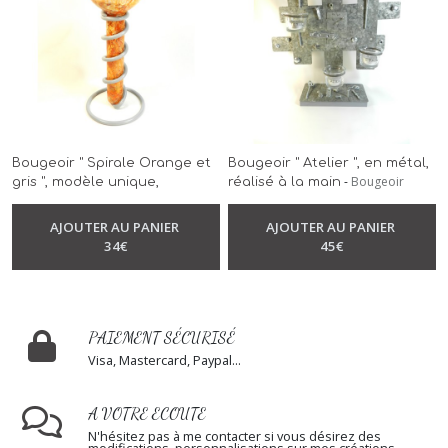
Bougeoir " Spirale Orange et
Bougeoir " Atelier ", en métal,
-
Bougeoir
gris ", modèle unique,
réalisé à la main
ferronnerie grise, bougie
blanche, réalisé à la main
AJOUTER AU PANIER
AJOUTER AU PANIER
-
Bougeoir
34
€
45
€
PAIEMENT SÉCURISÉ
Visa, Mastercard, Paypal...
A VOTRE ECOUTE
N'hésitez pas à me contacter si vous désirez des