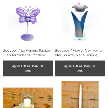
(21)
Bougeoir
(22)
Figurines
&
Statuettes
de
Bougeoir " La Femme Papillon
Bougeoir " Flower ", en verre,
déco
" , en ferronnerie, modèle
bleu, cuivré, pièce unique,
(4)
-
Bougeoir
unique, réalisé à la main
peint à la main
-
Bougeoir
AJOUTER AU PANIER
AJOUTER AU PANIER
29
€
29
€
Décoration
murale
(10)
cadre
photo
(19)