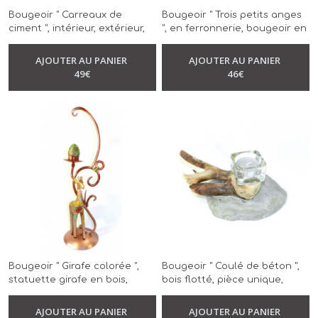
Bougeoir " Carreaux de
Bougeoir " Trois petits anges
ciment ", intérieur, extérieur,
", en ferronnerie, bougeoir en
modèle unique, réalisé à la
forme d'olivier bleu, réalisé à
-
Bougeoir
main
la main ,pièce unique
AJOUTER AU PANIER
AJOUTER AU PANIER
-
Bougeoir
49
€
46
€
Bougeoir " Girafe colorée ",
Bougeoir " Coulé de béton ",
statuette girafe en bois,
bois flotté, pièce unique,
-
Bougeoir
ferronnerie couleur cuivré,
réalisé à la main
pièce unique, réalisé à la
AJOUTER AU PANIER
AJOUTER AU PANIER