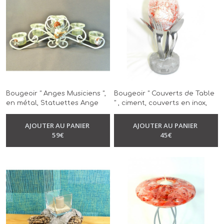
Bougeoir " Anges Musiciens ",
Bougeoir " Couverts de Table
en métal, Statuettes Ange
" , ciment, couverts en inox,
nacré et argenté, 5 verres à
verre, éclats de rouge et
bougie, réalisé à la main,
blanc, modèle unique, réalisé
AJOUTER AU PANIER
AJOUTER AU PANIER
-
Bougeoir
-
Bougeoir
pièce unique
à la main
59
€
45
€