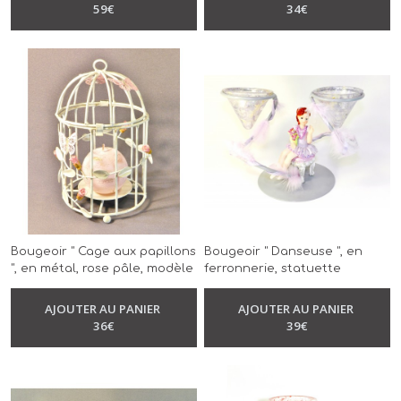
-
Bougeoir
main
59
€
34
€
Bougeoir " Cage aux papillons
Bougeoir " Danseuse ", en
", en métal, rose pâle, modèle
ferronnerie, statuette
unique, réalisé à la main
danseuse, mauve et gris,
-
Bougeoir
modèle unique, réalisé à la
AJOUTER AU PANIER
AJOUTER AU PANIER
-
Bougeoir
main
36
€
39
€