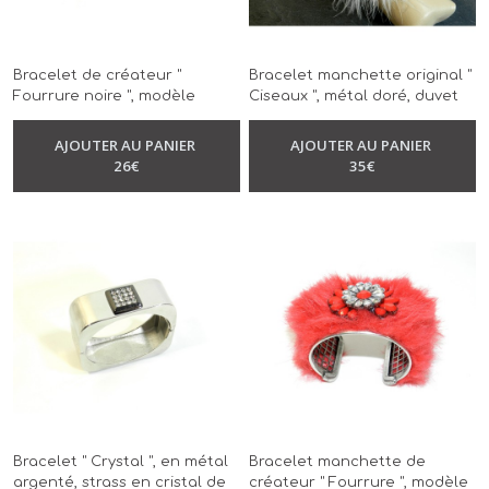
Bracelet de créateur "
Bracelet manchette original "
Fourrure noire ", modèle
Ciseaux ", métal doré, duvet
unique, réalisé à la main
de cygne, modèle unique,
-
Bracelet
-
Bracelet
réalisé à la main
AJOUTER AU PANIER
AJOUTER AU PANIER
26
€
35
€
Bracelet " Crystal ", en métal
Bracelet manchette de
argenté, strass en cristal de
créateur " Fourrure ", modèle