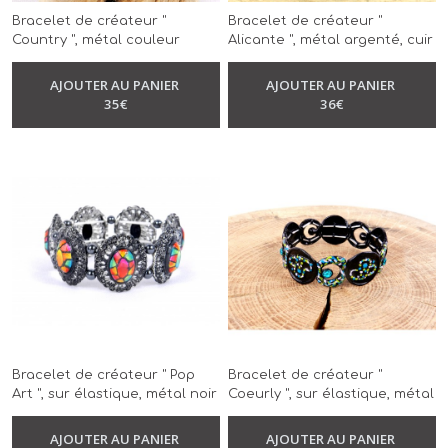
Bracelet de créateur "
Bracelet de créateur "
Country ", métal couleur
Alicante ", métal argenté, cuir
bronze, fleurs, modèle
bordeaux, impression léopard,
unique, réalisé à la main
modèle unique, réalisé à la
AJOUTER AU PANIER
AJOUTER AU PANIER
-
Bracelet
-
Bracelet
main
35
€
36
€
Bracelet de créateur " Pop
Bracelet de créateur "
Art ", sur élastique, métal noir
Coeurly ", sur élastique, métal
anthracite, dégradé
couleur noir, cristal turquoise,
multicolore, modèle unique,
modèle unique, réalisé à la
AJOUTER AU PANIER
AJOUTER AU PANIER