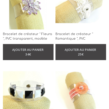
Bracelet de créateur " Fleura
Bracelet de créateur "
", PVC transparent, modèle
Romantique ", PVC
unique, réalisé à la main
transparent, modèle unique,
-
Bracelet
-
Bracelet
réalisé à la main
AJOUTER AU PANIER
AJOUTER AU PANIER
34
€
25
€