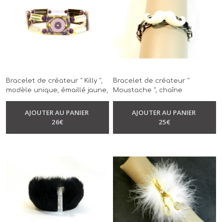
Bracelet de créateur " Killy ",
Bracelet de créateur "
modèle unique, émaillé jaune,
Moustache ", chaîne
mauve et violet, perles de
gourmette en métal argenté,
verre, perles en bois, réalisé à
cuir noir, modèle unique,
AJOUTER AU PANIER
AJOUTER AU PANIER
-
Bracelet
la main
réalisé à la main, fermoir T
26
€
25
€
-
Bracelet