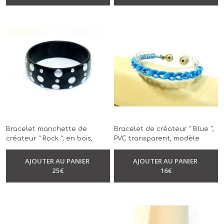
Bracelet manchette de
Bracelet de créateur " Blue ",
créateur " Rock ", en bois,
PVC transparent, modèle
modèle unique, réalisé à la
unique, chaîne bleu, réalisé à
-
Bracelet
main, clous en métal argenté
la main
AJOUTER AU PANIER
AJOUTER AU PANIER
-
Bracelet
25
€
16
€