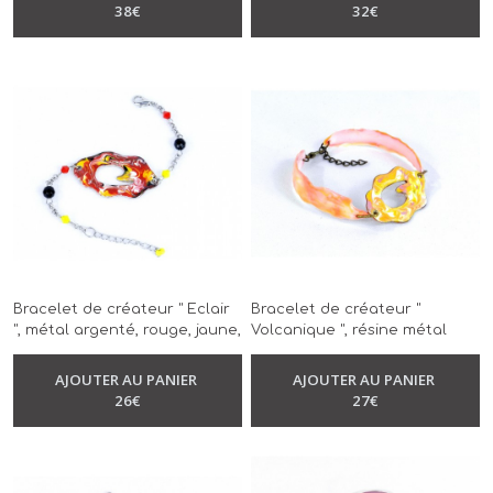
-
Bracelet
-
Bracelet
réalisé à la main
main
38
€
32
€
Bracelet de créateur " Eclair
Bracelet de créateur "
", métal argenté, rouge, jaune,
Volcanique ", résine métal
noir et blanc, modèle unique,
couleur bronze, jaune, corail,
-
Bracelet
réalisé à la main
blanc, modèle unique, réalisé
AJOUTER AU PANIER
AJOUTER AU PANIER
-
Bracelet
à la main
26
€
27
€