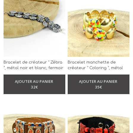
Bracelet de créateur " Zébra
Bracelet manchette de
", métal noir et blanc, fermoir
créateur " Coloring ", métal
T, modèle unique, réalisé à la
doré résiné, multicolore,
-
Bracelet
main
modèle unique, réalisé à la
AJOUTER AU PANIER
AJOUTER AU PANIER
-
Bracelet
main
32
€
35
€