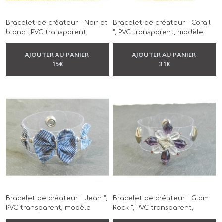
Bracelet de créateur " Noir et
Bracelet de créateur " Corail
blanc ",PVC transparent,
", PVC transparent, modèle
modèle unique, réalisé à la
unique, réalisé à la main
-
Bracelet
-
Bracelet
main
AJOUTER AU PANIER
AJOUTER AU PANIER
15
€
31
€
Bracelet de créateur " Jean ",
Bracelet de créateur " Glam
PVC transparent, modèle
Rock ", PVC transparent,
unique, réalisé à la main
modèle unique, réalisé à la