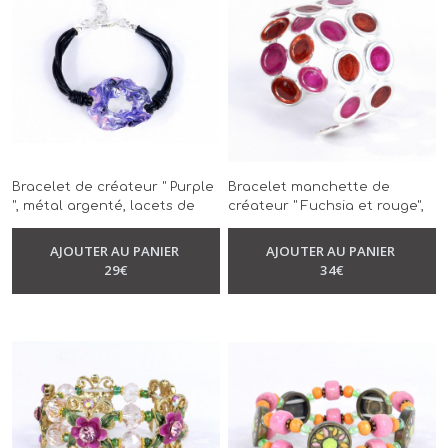
Bracelet de créateur " Purple
Bracelet manchette de
", métal argenté, lacets de
créateur " Fuchsia et rouge",
cuir noir, Pouring violet rose
métal argenté, modèle
et blanc, modèle unique,
unique, réalisé à la main
AJOUTER AU PANIER
AJOUTER AU PANIER
-
Bracelet
-
Bracelet
réalisé à la main
29
€
34
€