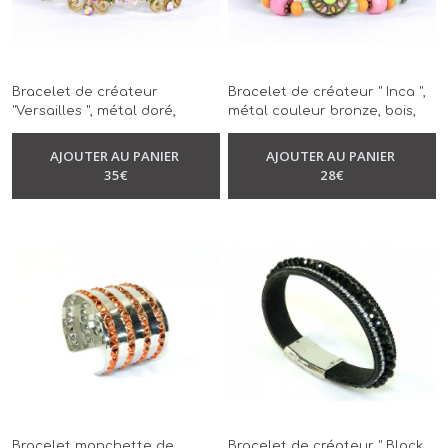
Bracelet de créateur
Bracelet de créateur " Inca ",
"Versailles ", métal doré,
métal couleur bronze, bois,
fleurs rose, cristal de
rose, vert, orange, sur
swarovski, sur élastique,
élastique, modèle unique,
AJOUTER AU PANIER
AJOUTER AU PANIER
-
Bracelet
modèle unique, réalisé à la
réalisé à la main
35
€
28
€
-
Bracelet
main
Bracelet manchette de
Bracelet de créateur " Black