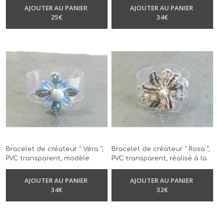
-
Bracelet
-
Bracelet
main
AJOUTER AU PANIER
AJOUTER AU PANIER
25
€
34
€
Bracelet de créateur " Véra ",
Bracelet de créateur " Rosa ",
PVC transparent, modèle
PVC transparent, réalisé à la
-
Bracelet
unique, réalisé à la main
main, modèle unique
-
Bracelet
AJOUTER AU PANIER
AJOUTER AU PANIER
34
€
32
€