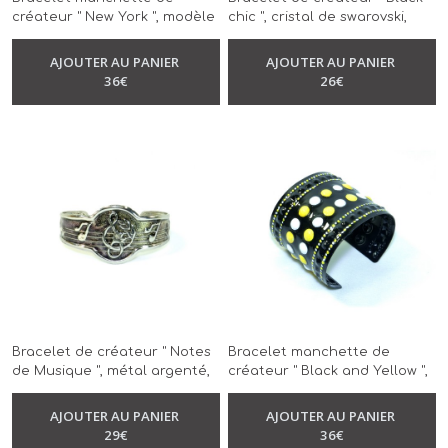
créateur " New York ", modèle
chic ", cristal de swarovski,
unique, métal argenté, clous
cuir noir, fermoir aimanté,
rouge, réalisé à la main
modèle unique, réalisé à la
AJOUTER AU PANIER
AJOUTER AU PANIER
-
Bracelet
-
Bracelet
main
36
€
26
€
Bracelet de créateur " Notes
Bracelet manchette de
de Musique ", métal argenté,
créateur " Black and Yellow ",
émaillage noir, modèle
modèle unique, métal
unique, réalisé à la main
couleur noir, jaune noir et
AJOUTER AU PANIER
AJOUTER AU PANIER
-
Bracelet
blanc, réalisé à la main
29
€
36
€
-
Bracelet