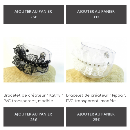
swarovski, modèle unique,
unique, réalisé à la main,
-
Bracelet
réalisé à la main
fausse fourrure rouge
AJOUTER AU PANIER
AJOUTER AU PANIER
-
Bracelet
26
€
31
€
Bracelet de créateur " Kathy ",
Bracelet de créateur " Pippa ",
PVC transparent, modèle
PVC transparent, modèle
unique, réalisé à la main
unique, réalisé à la main
-
Bracelet
-
Bracelet
AJOUTER AU PANIER
AJOUTER AU PANIER
25
€
25
€