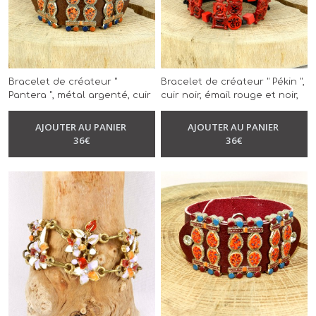
Bracelet de créateur "
Bracelet de créateur " Pékin ",
Pantera ", métal argenté, cuir
cuir noir, émail rouge et noir,
marron, impression léopard,
modèle unique, réalisé à la
-
Bracelet
modèle unique, réalisé à la
main
AJOUTER AU PANIER
AJOUTER AU PANIER
-
Bracelet
main
36
€
36
€