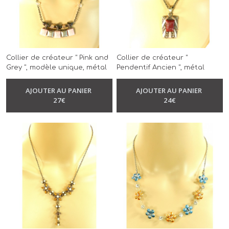
Collier de créateur " Pink and
Collier de créateur "
Grey ", modèle unique, métal
Pendentif Ancien ", métal
couleur noir, hématite, réalisé
argenté antique, modèle
-
Collier Fin
à la main
unique, vieux rose, réalisé à la
AJOUTER AU PANIER
AJOUTER AU PANIER
-
Collier Fin
main
27
€
24
€