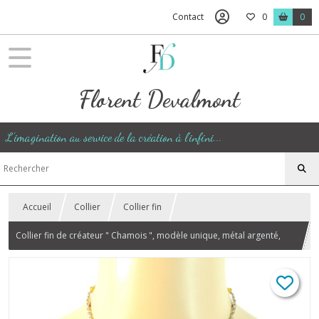
Contact
0
0
Florent Devalmont
L'imagination au service de la création à l'infini...
Accueil
Collier
Collier fin
Collier fin de créateur " Chamois ", modèle unique, métal argenté,
bleu marine et chamois, réalisé à la main