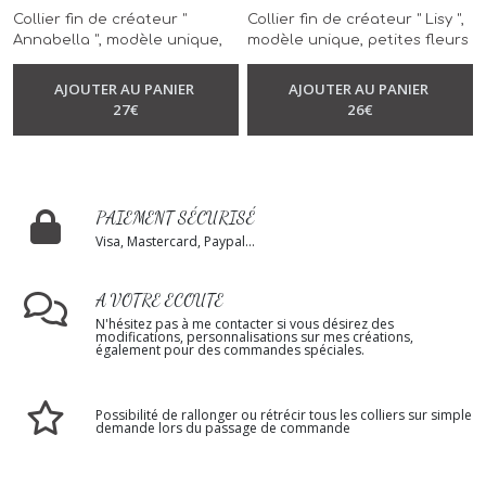
Collier fin de créateur "
Collier fin de créateur " Lisy ",
Annabella ", modèle unique,
modèle unique, petites fleurs
métal couleur bronze, nacré
orange et bleu, réalisé à la
-
Collier Fin
et marron, réalisé à la main
main
AJOUTER AU PANIER
AJOUTER AU PANIER
-
Collier Fin
27
€
26
€
PAIEMENT SÉCURISÉ
Visa, Mastercard, Paypal...
A VOTRE ECOUTE
N'hésitez pas à me contacter si vous désirez des
modifications, personnalisations sur mes créations,
également pour des commandes spéciales.
Possibilité de rallonger ou rétrécir tous les colliers sur simple
demande lors du passage de commande