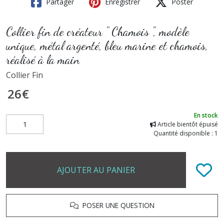
Partager
Enregistrer
Poster
Collier fin de créateur " Chamois ", modèle
unique, métal argenté, bleu marine et chamois,
réalisé à la main
Collier Fin
26
€
En stock
Article bientôt épuisé
Quantité disponible : 1
AJOUTER AU PANIER
POSER UNE QUESTION